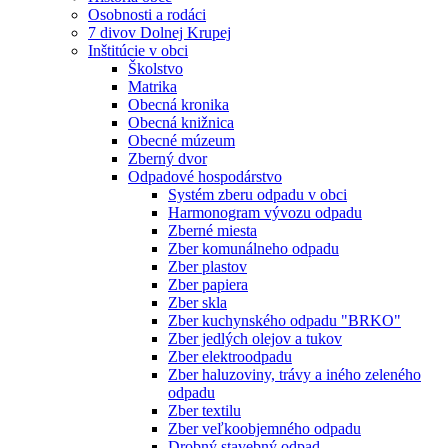
Osobnosti a rodáci
7 divov Dolnej Krupej
Inštitúcie v obci
Školstvo
Matrika
Obecná kronika
Obecná knižnica
Obecné múzeum
Zberný dvor
Odpadové hospodárstvo
Systém zberu odpadu v obci
Harmonogram vývozu odpadu
Zberné miesta
Zber komunálneho odpadu
Zber plastov
Zber papiera
Zber skla
Zber kuchynského odpadu "BRKO"
Zber jedlých olejov a tukov
Zber elektroodpadu
Zber haluzoviny, trávy a iného zeleného
odpadu
Zber textilu
Zber veľkoobjemného odpadu
Drobný stavebný odpad