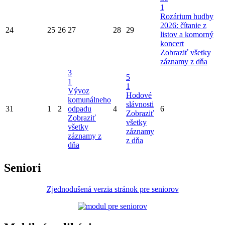
1
Rozárium hudby
2026: čítanie z
24
25
26
27
28
29
listov a komorný
koncert
Zobraziť všetky
záznamy z dňa
3
5
1
1
Vývoz
Hodové
komunálneho
slávnosti
31
1
2
odpadu
4
6
Zobraziť
Zobraziť
všetky
všetky
záznamy
záznamy z
z dňa
dňa
Seniori
Zjednodušená verzia stránok pre seniorov