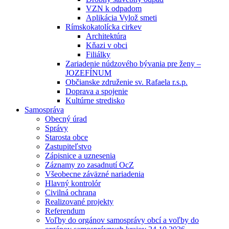
VZN k odpadom
Aplikácia Vylož smeti
Rímskokatolícka cirkev
Architektúra
Kňazi v obci
Filiálky
Zariadenie núdzového bývania pre ženy –
JOZEFÍNUM
Občianske združenie sv. Rafaela r.s.p.
Doprava a spojenie
Kultúrne stredisko
Samospráva
Obecný úrad
Správy
Starosta obce
Zastupiteľstvo
Zápisnice a uznesenia
Záznamy zo zasadnutí OcZ
Všeobecne záväzné nariadenia
Hlavný kontrolór
Civilná ochrana
Realizované projekty
Referendum
Voľby do orgánov samosprávy obcí a voľby do