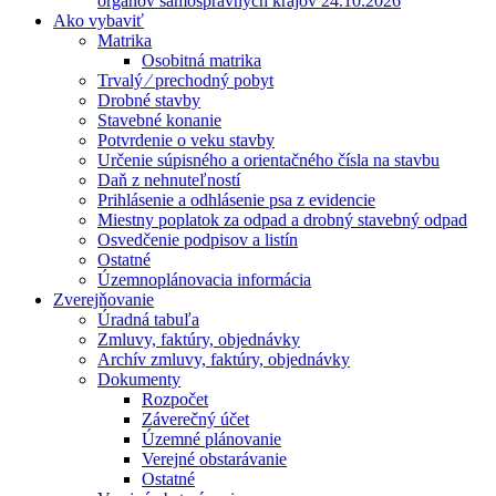
orgánov samosprávnych krajov 24.10.2026
Ako vybaviť
Matrika
Osobitná matrika
Trvalý ⁄ prechodný pobyt
Drobné stavby
Stavebné konanie
Potvrdenie o veku stavby
Určenie súpisného a orientačného čísla na stavbu
Daň z nehnuteľností
Prihlásenie a odhlásenie psa z evidencie
Miestny poplatok za odpad a drobný stavebný odpad
Osvedčenie podpisov a listín
Ostatné
Územnoplánovacia informácia
Zverejňovanie
Úradná tabuľa
Zmluvy, faktúry, objednávky
Archív zmluvy, faktúry, objednávky
Dokumenty
Rozpočet
Záverečný účet
Územné plánovanie
Verejné obstarávanie
Ostatné