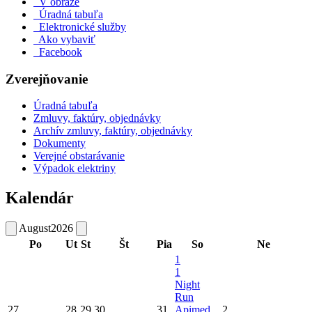
V obraze
Úradná tabuľa
Elektronické služby
Ako vybaviť
Facebook
Zverejňovanie
Úradná tabuľa
Zmluvy, faktúry, objednávky
Archív zmluvy, faktúry, objednávky
Dokumenty
Verejné obstarávanie
Výpadok elektriny
Kalendár
August
2026
Po
Ut
St
Št
Pia
So
Ne
1
1
Night
Run
27
28
29
30
31
Apimed
2