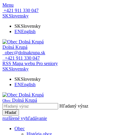
Menu
+421 911 330 047
SK
Slovensky
SK
Slovensky
EN
English
Dolná Krupá
obec@dolnakrupa.sk
+421 911 330 047
RSS
Mapa webu
Pro seniory
SK
Slovensky
SK
Slovensky
EN
English
Dolná Krupá
Obec
Hľadaný výraz
Hľadať
rozšírené vyhľadávanie
Obec
História obce