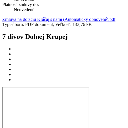
Platnosť zmluvy do:
Neuvedené
Zmluva na dotáciu Kráčaj s nami (Automaticky obnovené).pdf
Typ súboru: PDF dokument, Veľkosť: 132,76 kB
7 divov Dolnej Krupej