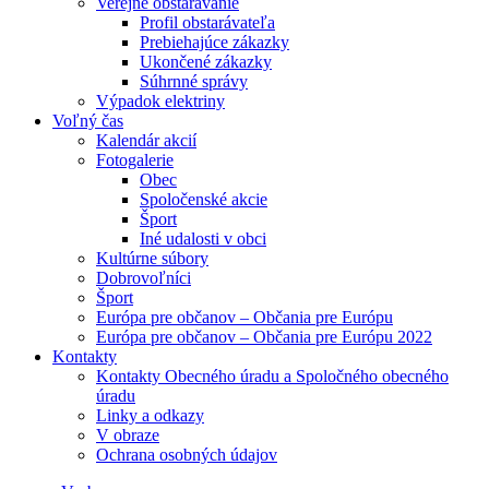
Verejné obstarávanie
Profil obstarávateľa
Prebiehajúce zákazky
Ukončené zákazky
Súhrnné správy
Výpadok elektriny
Voľný čas
Kalendár akcií
Fotogalerie
Obec
Spoločenské akcie
Šport
Iné udalosti v obci
Kultúrne súbory
Dobrovoľníci
Šport
Európa pre občanov – Občania pre Európu
Európa pre občanov – Občania pre Európu 2022
Kontakty
Kontakty Obecného úradu a Spoločného obecného
úradu
Linky a odkazy
V obraze
Ochrana osobných údajov