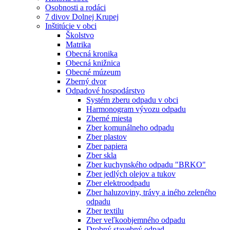
Osobnosti a rodáci
7 divov Dolnej Krupej
Inštitúcie v obci
Školstvo
Matrika
Obecná kronika
Obecná knižnica
Obecné múzeum
Zberný dvor
Odpadové hospodárstvo
Systém zberu odpadu v obci
Harmonogram vývozu odpadu
Zberné miesta
Zber komunálneho odpadu
Zber plastov
Zber papiera
Zber skla
Zber kuchynského odpadu "BRKO"
Zber jedlých olejov a tukov
Zber elektroodpadu
Zber haluzoviny, trávy a iného zeleného
odpadu
Zber textilu
Zber veľkoobjemného odpadu
Drobný stavebný odpad