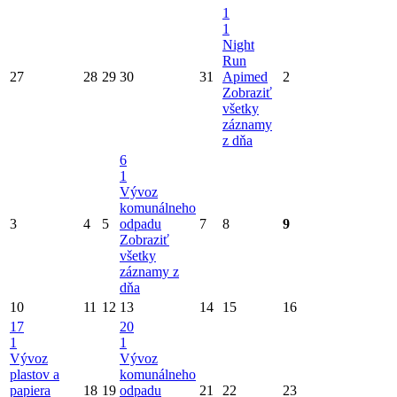
1
1
Night
Run
27
28
29
30
31
Apimed
2
Zobraziť
všetky
záznamy
z dňa
6
1
Vývoz
komunálneho
3
4
5
odpadu
7
8
9
Zobraziť
všetky
záznamy z
dňa
10
11
12
13
14
15
16
17
20
1
1
Vývoz
Vývoz
plastov a
komunálneho
papiera
18
19
odpadu
21
22
23