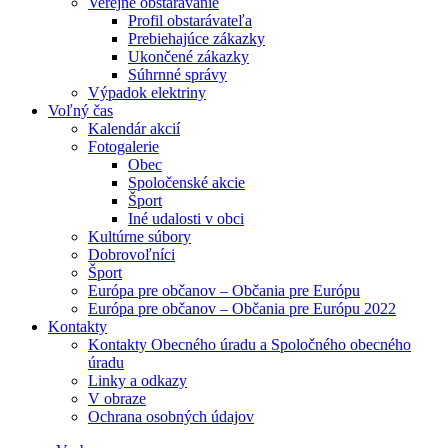
Verejné obstarávanie
Profil obstarávateľa
Prebiehajúce zákazky
Ukončené zákazky
Súhrnné správy
Výpadok elektriny
Voľný čas
Kalendár akcií
Fotogalerie
Obec
Spoločenské akcie
Šport
Iné udalosti v obci
Kultúrne súbory
Dobrovoľníci
Šport
Európa pre občanov – Občania pre Európu
Európa pre občanov – Občania pre Európu 2022
Kontakty
Kontakty Obecného úradu a Spoločného obecného
úradu
Linky a odkazy
V obraze
Ochrana osobných údajov