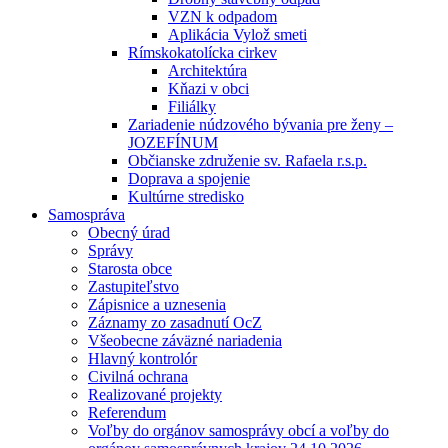
VZN k odpadom
Aplikácia Vylož smeti
Rímskokatolícka cirkev
Architektúra
Kňazi v obci
Filiálky
Zariadenie núdzového bývania pre ženy –
JOZEFÍNUM
Občianske združenie sv. Rafaela r.s.p.
Doprava a spojenie
Kultúrne stredisko
Samospráva
Obecný úrad
Správy
Starosta obce
Zastupiteľstvo
Zápisnice a uznesenia
Záznamy zo zasadnutí OcZ
Všeobecne záväzné nariadenia
Hlavný kontrolór
Civilná ochrana
Realizované projekty
Referendum
Voľby do orgánov samosprávy obcí a voľby do