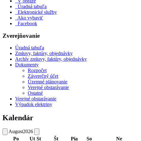
V obraze
Úradná tabuľa
Elektronické služby
Ako vybaviť
Facebook
Zverejňovanie
Úradná tabuľa
Zmluvy, faktúry, objednávky
Archív zmluvy, faktúry, objednávky
Dokumenty
Rozpočet
Záverečný účet
Územné plánovanie
Verejné obstarávanie
Ostatné
Verejné obstarávanie
Výpadok elektriny
Kalendár
August
2026
Po
Ut
St
Št
Pia
So
Ne