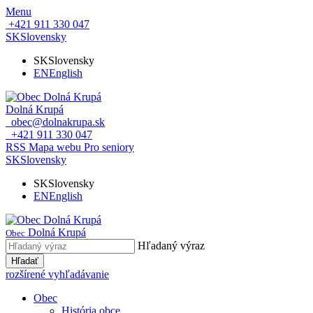
Menu
+421 911 330 047
SK
Slovensky
SK
Slovensky
EN
English
Dolná Krupá
obec@dolnakrupa.sk
+421 911 330 047
RSS
Mapa webu
Pro seniory
SK
Slovensky
SK
Slovensky
EN
English
Dolná Krupá
Obec
Hľadaný výraz
Hľadať
rozšírené vyhľadávanie
Obec
História obce