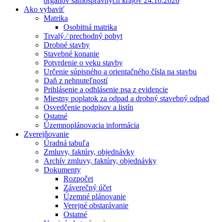
orgánov samosprávnych krajov 24.10.2026
Ako vybaviť
Matrika
Osobitná matrika
Trvalý ⁄ prechodný pobyt
Drobné stavby
Stavebné konanie
Potvrdenie o veku stavby
Určenie súpisného a orientačného čísla na stavbu
Daň z nehnuteľností
Prihlásenie a odhlásenie psa z evidencie
Miestny poplatok za odpad a drobný stavebný odpad
Osvedčenie podpisov a listín
Ostatné
Územnoplánovacia informácia
Zverejňovanie
Úradná tabuľa
Zmluvy, faktúry, objednávky
Archív zmluvy, faktúry, objednávky
Dokumenty
Rozpočet
Záverečný účet
Územné plánovanie
Verejné obstarávanie
Ostatné