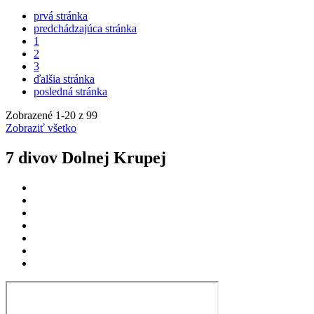
prvá stránka
predchádzajúca stránka
1
2
3
ďalšia stránka
posledná stránka
Zobrazené
1
-
20
z 99
Zobraziť všetko
7 divov Dolnej Krupej