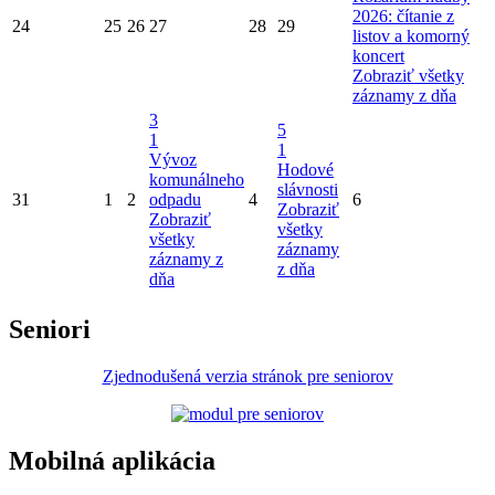
2026: čítanie z
24
25
26
27
28
29
listov a komorný
koncert
Zobraziť všetky
záznamy z dňa
3
5
1
1
Vývoz
Hodové
komunálneho
slávnosti
31
1
2
odpadu
4
6
Zobraziť
Zobraziť
všetky
všetky
záznamy
záznamy z
z dňa
dňa
Seniori
Zjednodušená verzia stránok pre seniorov
Mobilná aplikácia