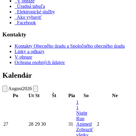
V obraze
Úradná tabuľa
Elektronické služby
Ako vybaviť
Facebook
Kontakty
Kontakty Obecného úradu a Spoločného obecného úradu
Linky a odkazy
V obraze
Ochrana osobných údajov
Kalendár
August
2026
Po
Ut
St
Št
Pia
So
Ne
1
1
Night
Run
27
28
29
30
31
Apimed
2
Zobraziť
všetky