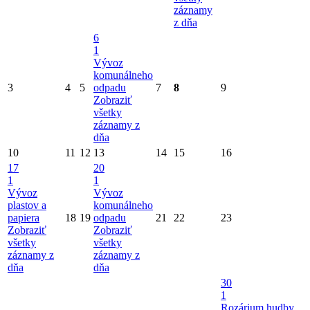
záznamy
z dňa
6
1
Vývoz
komunálneho
3
4
5
odpadu
7
8
9
Zobraziť
všetky
záznamy z
dňa
10
11
12
13
14
15
16
17
20
1
1
Vývoz
Vývoz
plastov a
komunálneho
papiera
18
19
odpadu
21
22
23
Zobraziť
Zobraziť
všetky
všetky
záznamy z
záznamy z
dňa
dňa
30
1
Rozárium hudby