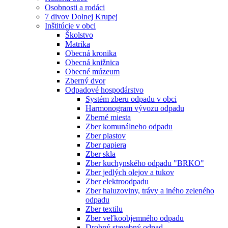
Osobnosti a rodáci
7 divov Dolnej Krupej
Inštitúcie v obci
Školstvo
Matrika
Obecná kronika
Obecná knižnica
Obecné múzeum
Zberný dvor
Odpadové hospodárstvo
Systém zberu odpadu v obci
Harmonogram vývozu odpadu
Zberné miesta
Zber komunálneho odpadu
Zber plastov
Zber papiera
Zber skla
Zber kuchynského odpadu "BRKO"
Zber jedlých olejov a tukov
Zber elektroodpadu
Zber haluzoviny, trávy a iného zeleného
odpadu
Zber textilu
Zber veľkoobjemného odpadu
Drobný stavebný odpad