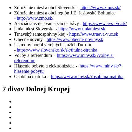
Združenie miest a obcí Slovenska -
https://www.zmos.sk/
Združenie miest a obcí,región J.E. Jaslovské Bohunice
-
http://www.zmo.sk/
Asociácia vzdelávania samosprávy -
https://www.avs-rvc.sk/
Únia miest Slovenska -
https://www.uniamiest.sk
Trnavský samosprávny kraj -
https://www.trnava-vuc.sk
Obecné noviny -
https://www.obecne-noviny.sk
Ústredný portál verejných služieb ľuďom
-
https://www.slovensko.sk/sk/titulna-stranka
Voľby a referendum -
https://www.minv.sk/?volby-a-
referendum
Hlásenie pobytu a elektronizácia -
https://www.minv.sk/?
hlasenie-pobytu
Osobitná matrika -
https://www.minv.sk/?osobitna-matrika
7 divov Dolnej Krupej