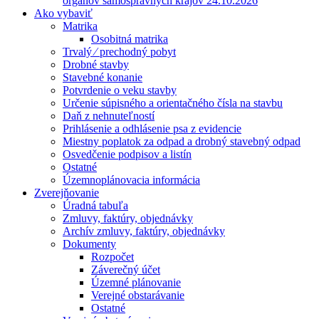
orgánov samosprávnych krajov 24.10.2026
Ako vybaviť
Matrika
Osobitná matrika
Trvalý ⁄ prechodný pobyt
Drobné stavby
Stavebné konanie
Potvrdenie o veku stavby
Určenie súpisného a orientačného čísla na stavbu
Daň z nehnuteľností
Prihlásenie a odhlásenie psa z evidencie
Miestny poplatok za odpad a drobný stavebný odpad
Osvedčenie podpisov a listín
Ostatné
Územnoplánovacia informácia
Zverejňovanie
Úradná tabuľa
Zmluvy, faktúry, objednávky
Archív zmluvy, faktúry, objednávky
Dokumenty
Rozpočet
Záverečný účet
Územné plánovanie
Verejné obstarávanie
Ostatné