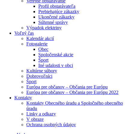
Verejné obstarávanie
Profil obstarávateľa
Prebiehajúce zákazky
Ukončené zákazky
Súhrnné správy
Výpadok elektriny
Voľný čas
Kalendár akcií
Fotogalerie
Obec
Spoločenské akcie
Šport
Iné udalosti v obci
Kultúrne súbory
Dobrovoľníci
Šport
Európa pre občanov – Občania pre Európu
Európa pre občanov – Občania pre Európu 2022
Kontakty
Kontakty Obecného úradu a Spoločného obecného
úradu
Linky a odkazy
V obraze
Ochrana osobných údajov