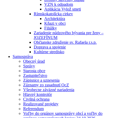
VZN k odpadom
Aplikácia Vylož smeti
Rímskokatolícka cirkev
Architektúra
Kňazi v obci
Filiálky
Zariadenie núdzového bývania pre ženy –
JOZEFÍNUM
Občianske združenie sv. Rafaela r.s.p.
Doprava a spojenie
Kultúrne stredisko
Samospráva
Obecný úrad
Správy
Starosta obce
Zastupiteľstvo
Zápisnice a uznesenia
Záznamy zo zasadnutí OcZ
Všeobecne záväzné nariadenia
Hlavný kontrolór
Civilná ochrana
Realizované projekty
Referendum
Voľby do orgánov samosprávy obcí a voľby do