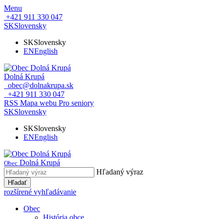
Menu
+421 911 330 047
SK
Slovensky
SK
Slovensky
EN
English
Dolná Krupá
obec@dolnakrupa.sk
+421 911 330 047
RSS
Mapa webu
Pro seniory
SK
Slovensky
SK
Slovensky
EN
English
Dolná Krupá
Obec
Hľadaný výraz
Hľadať
rozšírené vyhľadávanie
Obec
História obce