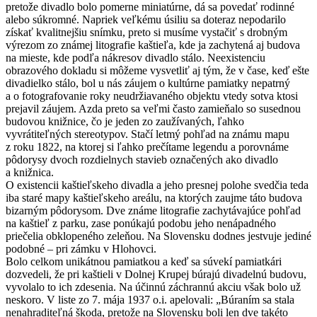
pretože divadlo bolo pomerne miniatúrne, dá sa povedať rodinné
alebo súkromné. Napriek veľkému úsiliu sa doteraz nepodarilo
získať kvalitnejšiu snímku, preto si musíme vystačiť s drobným
výrezom zo známej litografie kaštieľa, kde ja zachytená aj budova
na mieste, kde podľa nákresov divadlo stálo. Neexistenciu
obrazového dokladu si môžeme vysvetliť aj tým, že v čase, keď ešte
divadielko stálo, bol u nás záujem o kultúrne pamiatky nepatrný
a o fotografovanie roky neudržiavaného objektu vtedy sotva ktosi
prejavil záujem. Azda preto sa veľmi často zamieňalo so susednou
budovou knižnice, čo je jeden zo zaužívaných, ľahko
vyvrátiteľných stereotypov. Stačí letmý pohľad na známu mapu
z roku 1822, na ktorej si ľahko prečítame legendu a porovnáme
pôdorysy dvoch rozdielnych stavieb označených ako divadlo
a knižnica.
O existencii kaštieľskeho divadla a jeho presnej polohe svedčia teda
iba staré mapy kaštieľskeho areálu, na ktorých zaujme táto budova
bizarným pôdorysom. Dve známe litografie zachytávajúce pohľad
na kaštieľ z parku, zase ponúkajú podobu jeho nenápadného
priečelia obklopeného zeleňou. Na Slovensku dodnes jestvuje jediné
podobné – pri zámku v Hlohovci.
Bolo celkom unikátnou pamiatkou a keď sa súvekí pamiatkári
dozvedeli, že pri kaštieli v Dolnej Krupej búrajú divadelnú budovu,
vyvolalo to ich zdesenia. Na účinnú záchrannú akciu však bolo už
neskoro. V liste zo 7. mája 1937 o.i. apelovali: „Búraním sa stala
nenahraditeľná škoda, pretože na Slovensku boli len dve takéto