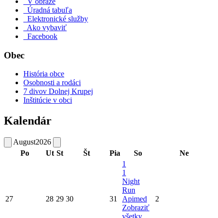
V obraze
Úradná tabuľa
Elektronické služby
Ako vybaviť
Facebook
Obec
História obce
Osobnosti a rodáci
7 divov Dolnej Krupej
Inštitúcie v obci
Kalendár
August
2026
Po
Ut
St
Št
Pia
So
Ne
1
1
Night
Run
27
28
29
30
31
Apimed
2
Zobraziť
všetky