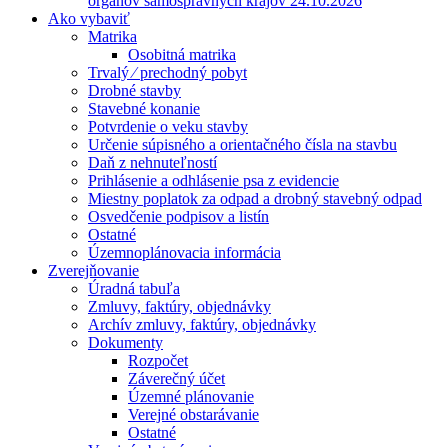
orgánov samosprávnych krajov 24.10.2026
Ako vybaviť
Matrika
Osobitná matrika
Trvalý ⁄ prechodný pobyt
Drobné stavby
Stavebné konanie
Potvrdenie o veku stavby
Určenie súpisného a orientačného čísla na stavbu
Daň z nehnuteľností
Prihlásenie a odhlásenie psa z evidencie
Miestny poplatok za odpad a drobný stavebný odpad
Osvedčenie podpisov a listín
Ostatné
Územnoplánovacia informácia
Zverejňovanie
Úradná tabuľa
Zmluvy, faktúry, objednávky
Archív zmluvy, faktúry, objednávky
Dokumenty
Rozpočet
Záverečný účet
Územné plánovanie
Verejné obstarávanie
Ostatné