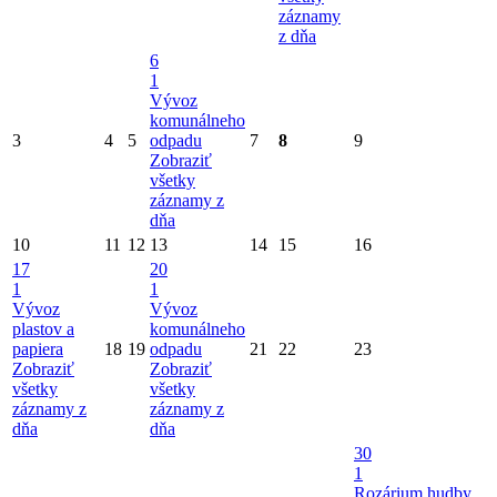
záznamy
z dňa
6
1
Vývoz
komunálneho
3
4
5
odpadu
7
8
9
Zobraziť
všetky
záznamy z
dňa
10
11
12
13
14
15
16
17
20
1
1
Vývoz
Vývoz
plastov a
komunálneho
papiera
18
19
odpadu
21
22
23
Zobraziť
Zobraziť
všetky
všetky
záznamy z
záznamy z
dňa
dňa
30
1
Rozárium hudby