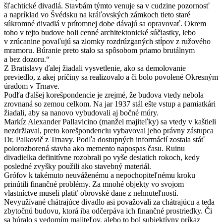
šľachtické divadlá. Stavbám týmto venuje sa v cudzine pozornosť
a napríklad vo Švédsku na kráľovských zámkoch tieto staré
súkromné divadlá v prítomnej dobe dávajú sa opravovať. Okrem
toho v tejto budove boli cenné architektonické súčiastky, lebo
v zrúcanine povaľujú sa zlomky rozdrúzganých stĺpov z ružového
mramoru. Búranie preto stalo sa spôsobom priamo brutálnym
a bez dozoru.“
Z Bratislavy ďalej žiadali vysvetlenie, ako sa demolovanie
previedlo, z akej príčiny sa realizovalo a či bolo povolené Okresným
úradom v Trnave.
Podľa ďalšej korešpondencie je zrejmé, že budova vtedy nebola
zrovnaná so zemou celkom. Na jar 1937 stál ešte vstup a pamiatkári
žiadali, aby sa nanovo vybudovali aj bočné múry.
Markíz Alexander Pallavicino (manžel majiteľky) sa vtedy v kaštieli
nezdržiaval, preto korešpondenciu vybavoval jeho právny zástupca
Dr. Palkovič z Trnavy. Podľa dostupných informácií zostala stáť
polorozborená stavba ako memento napospas času. Ruinu
divadielka definitívne rozobrali po vyše desiatich rokoch, kedy
posledné zvyšky použili ako stavebný materiál.
Grófov k takémuto neuváženému a nepochopiteľnému kroku
prinútili finančné problémy. Za mnohé objekty vo svojom
vlastníctve museli platiť obrovské dane z nehnuteľností.
Nevyužívané chátrajúce divadlo asi považovali za chátrajúcu a teda
zbytočnú budovu, ktorá iba odčerpáva ich finančné prostriedky. Či
sa búralo s vedomím majiteľov, alebo to bol subjektívny príkaz