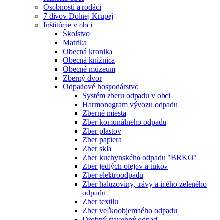
Osobnosti a rodáci
7 divov Dolnej Krupej
Inštitúcie v obci
Školstvo
Matrika
Obecná kronika
Obecná knižnica
Obecné múzeum
Zberný dvor
Odpadové hospodárstvo
Systém zberu odpadu v obci
Harmonogram vývozu odpadu
Zberné miesta
Zber komunálneho odpadu
Zber plastov
Zber papiera
Zber skla
Zber kuchynského odpadu "BRKO"
Zber jedlých olejov a tukov
Zber elektroodpadu
Zber haluzoviny, trávy a iného zeleného
odpadu
Zber textilu
Zber veľkoobjemného odpadu
Drobný stavebný odpad