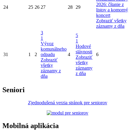
2026: čítanie z
24
25
26
27
28
29
listov a komorný
koncert
Zobraziť všetky
záznamy z dňa
3
5
1
1
Vývoz
Hodové
komunálneho
slávnosti
31
1
2
odpadu
4
6
Zobraziť
Zobraziť
všetky
všetky
záznamy
záznamy z
z dňa
dňa
Seniori
Zjednodušená verzia stránok pre seniorov
Mobilná aplikácia