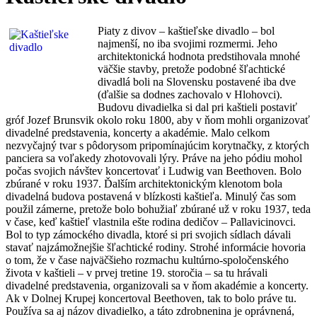
Piaty z divov – kaštieľske divadlo – bol
najmenší, no iba svojimi rozmermi. Jeho
architektonická hodnota predstihovala mnohé
väčšie stavby, pretože podobné šľachtické
divadlá boli na Slovensku postavené iba dve
(ďalšie sa dodnes zachovalo v Hlohovci).
Budovu divadielka si dal pri kaštieli postaviť
gróf Jozef Brunsvik okolo roku 1800, aby v ňom mohli organizovať
divadelné predstavenia, koncerty a akadémie. Malo celkom
nezvyčajný tvar s pôdorysom pripomínajúcim korytnačky, z ktorých
panciera sa voľakedy zhotovovali lýry. Práve na jeho pódiu mohol
počas svojich návštev koncertovať i Ludwig van Beethoven. Bolo
zbúrané v roku 1937. Ďalším architektonickým klenotom bola
divadelná budova postavená v blízkosti kaštieľa. Minulý čas som
použil zámerne, pretože bolo bohužiaľ zbúrané už v roku 1937, teda
v čase, keď kaštieľ vlastnila ešte rodina dedičov – Pallavicinovci.
Bol to typ zámockého divadla, ktoré si pri svojich sídlach dávali
stavať najzámožnejšie šľachtické rodiny. Strohé informácie hovoria
o tom, že v čase najväčšieho rozmachu kultúrno-spoločenského
života v kaštieli – v prvej tretine 19. storočia – sa tu hrávali
divadelné predstavenia, organizovali sa v ňom akadémie a koncerty.
Ak v Dolnej Krupej koncertoval Beethoven, tak to bolo práve tu.
Používa sa aj názov divadielko, a táto zdrobnenina je oprávnená,