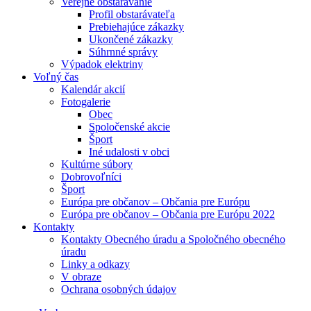
Verejné obstarávanie
Profil obstarávateľa
Prebiehajúce zákazky
Ukončené zákazky
Súhrnné správy
Výpadok elektriny
Voľný čas
Kalendár akcií
Fotogalerie
Obec
Spoločenské akcie
Šport
Iné udalosti v obci
Kultúrne súbory
Dobrovoľníci
Šport
Európa pre občanov – Občania pre Európu
Európa pre občanov – Občania pre Európu 2022
Kontakty
Kontakty Obecného úradu a Spoločného obecného
úradu
Linky a odkazy
V obraze
Ochrana osobných údajov