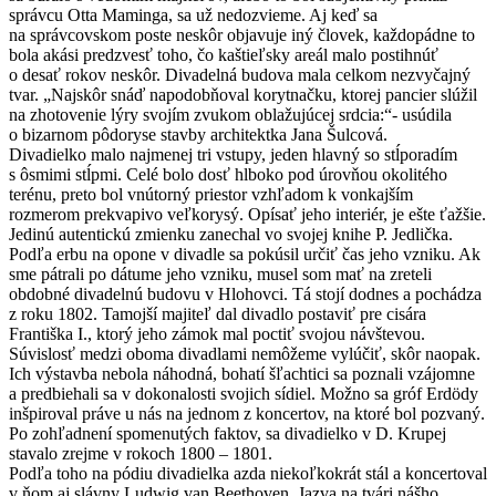
správcu Otta Maminga, sa už nedozvieme. Aj keď sa
na správcovskom poste neskôr objavuje iný človek, každopádne to
bola akási predzvesť toho, čo kaštieľsky areál malo postihnúť
o desať rokov neskôr. Divadelná budova mala celkom nezvyčajný
tvar. „Najskôr snáď napodobňoval korytnačku, ktorej pancier slúžil
na zhotovenie lýry svojím zvukom oblažujúcej srdcia:“- usúdila
o bizarnom pôdoryse stavby architektka Jana Šulcová.
Divadielko malo najmenej tri vstupy, jeden hlavný so stĺporadím
s ôsmimi stĺpmi. Celé bolo dosť hlboko pod úrovňou okolitého
terénu, preto bol vnútorný priestor vzhľadom k vonkajším
rozmerom prekvapivo veľkorysý. Opísať jeho interiér, je ešte ťažšie.
Jedinú autentickú zmienku zanechal vo svojej knihe P. Jedlička.
Podľa erbu na opone v divadle sa pokúsil určiť čas jeho vzniku. Ak
sme pátrali po dátume jeho vzniku, musel som mať na zreteli
obdobné divadelnú budovu v Hlohovci. Tá stojí dodnes a pochádza
z roku 1802. Tamojší majiteľ dal divadlo postaviť pre cisára
Františka I., ktorý jeho zámok mal poctiť svojou návštevou.
Súvislosť medzi oboma divadlami nemôžeme vylúčiť, skôr naopak.
Ich výstavba nebola náhodná, bohatí šľachtici sa poznali vzájomne
a predbiehali sa v dokonalosti svojich sídiel. Možno sa gróf Erdödy
inšpiroval práve u nás na jednom z koncertov, na ktoré bol pozvaný.
Po zohľadnení spomenutých faktov, sa divadielko v D. Krupej
stavalo zrejme v rokoch 1800 – 1801.
Podľa toho na pódiu divadielka azda niekoľkokrát stál a koncertoval
v ňom aj slávny Ludwig van Beethoven. Jazva na tvári nášho