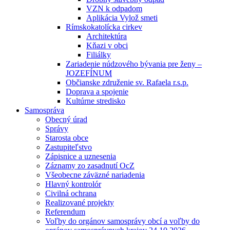
VZN k odpadom
Aplikácia Vylož smeti
Rímskokatolícka cirkev
Architektúra
Kňazi v obci
Filiálky
Zariadenie núdzového bývania pre ženy –
JOZEFÍNUM
Občianske združenie sv. Rafaela r.s.p.
Doprava a spojenie
Kultúrne stredisko
Samospráva
Obecný úrad
Správy
Starosta obce
Zastupiteľstvo
Zápisnice a uznesenia
Záznamy zo zasadnutí OcZ
Všeobecne záväzné nariadenia
Hlavný kontrolór
Civilná ochrana
Realizované projekty
Referendum
Voľby do orgánov samosprávy obcí a voľby do