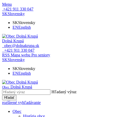
Menu
+421 911 330 047
SK
Slovensky
SK
Slovensky
EN
English
Dolná Krupá
obec@dolnakrupa.sk
+421 911 330 047
RSS
Mapa webu
Pro seniory
SK
Slovensky
SK
Slovensky
EN
English
Dolná Krupá
Obec
Hľadaný výraz
Hľadať
rozšírené vyhľadávanie
Obec
História obce