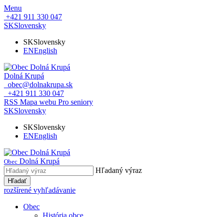
Menu
+421 911 330 047
SK
Slovensky
SK
Slovensky
EN
English
Dolná Krupá
obec@dolnakrupa.sk
+421 911 330 047
RSS
Mapa webu
Pro seniory
SK
Slovensky
SK
Slovensky
EN
English
Dolná Krupá
Obec
Hľadaný výraz
Hľadať
rozšírené vyhľadávanie
Obec
História obce