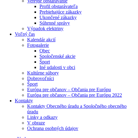
Verejné obstarávanie
Profil obstarávateľa
Prebiehajúce zákazky
Ukončené zákazky
Súhrnné správy
Výpadok elektriny
Voľný čas
Kalendár akcií
Fotogalerie
Obec
Spoločenské akcie
Šport
Iné udalosti v obci
Kultúrne súbory
Dobrovoľníci
Šport
Európa pre občanov – Občania pre Európu
Európa pre občanov – Občania pre Európu 2022
Kontakty
Kontakty Obecného úradu a Spoločného obecného
úradu
Linky a odkazy
V obraze
Ochrana osobných údajov