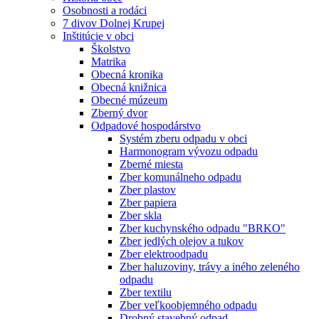
Osobnosti a rodáci
7 divov Dolnej Krupej
Inštitúcie v obci
Školstvo
Matrika
Obecná kronika
Obecná knižnica
Obecné múzeum
Zberný dvor
Odpadové hospodárstvo
Systém zberu odpadu v obci
Harmonogram vývozu odpadu
Zberné miesta
Zber komunálneho odpadu
Zber plastov
Zber papiera
Zber skla
Zber kuchynského odpadu "BRKO"
Zber jedlých olejov a tukov
Zber elektroodpadu
Zber haluzoviny, trávy a iného zeleného
odpadu
Zber textilu
Zber veľkoobjemného odpadu
Drobný stavebný odpad