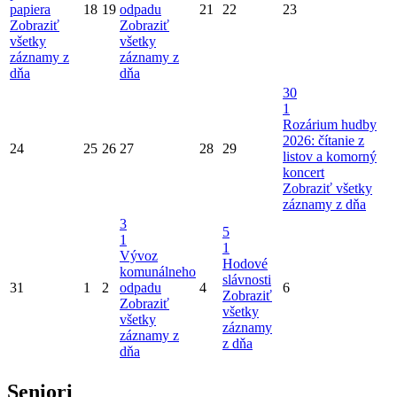
papiera
18
19
odpadu
21
22
23
Zobraziť
Zobraziť
všetky
všetky
záznamy z
záznamy z
dňa
dňa
30
1
Rozárium hudby
2026: čítanie z
24
25
26
27
28
29
listov a komorný
koncert
Zobraziť všetky
záznamy z dňa
3
5
1
1
Vývoz
Hodové
komunálneho
slávnosti
31
1
2
odpadu
4
6
Zobraziť
Zobraziť
všetky
všetky
záznamy
záznamy z
z dňa
dňa
Seniori