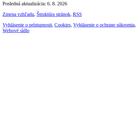
Posledná aktualizácia: 6. 8. 2026
Zmena vzhľadu
,
Štruktúra stránok
,
RSS
Vyhlásenie o prístupnosti
,
Cookies
,
Vyhlásenie o ochrane súkromia
,
Webové sídlo