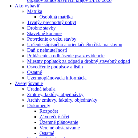
orgánov samosprávnych krajov 24.10.2026
Ako vybaviť
Matrika
Osobitná matrika
Trvalý ⁄ prechodný pobyt
Drobné stavby
Stavebné konanie
Potvrdenie o veku stavby
Určenie súpisného a orientačného čísla na stavbu
Daň z nehnuteľností
Prihlásenie a odhlásenie psa z evidencie
Miestny poplatok za odpad a drobný stavebný odpad
Osvedčenie podpisov a listín
Ostatné
Územnoplánovacia informácia
Zverejňovanie
Úradná tabuľa
Zmluvy, faktúry, objednávky
Archív zmluvy, faktúry, objednávky
Dokumenty
Rozpočet
Záverečný účet
Územné plánovanie
Verejné obstarávanie
Ostatné