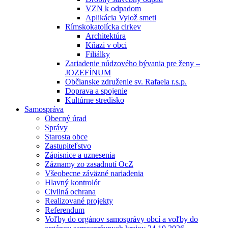
VZN k odpadom
Aplikácia Vylož smeti
Rímskokatolícka cirkev
Architektúra
Kňazi v obci
Filiálky
Zariadenie núdzového bývania pre ženy –
JOZEFÍNUM
Občianske združenie sv. Rafaela r.s.p.
Doprava a spojenie
Kultúrne stredisko
Samospráva
Obecný úrad
Správy
Starosta obce
Zastupiteľstvo
Zápisnice a uznesenia
Záznamy zo zasadnutí OcZ
Všeobecne záväzné nariadenia
Hlavný kontrolór
Civilná ochrana
Realizované projekty
Referendum
Voľby do orgánov samosprávy obcí a voľby do