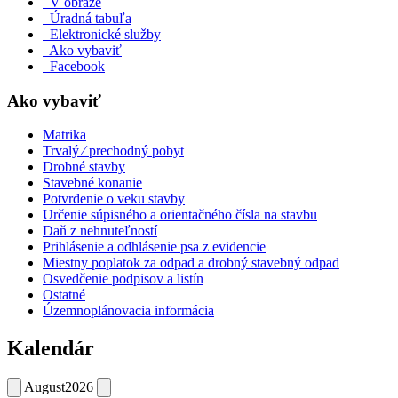
V obraze
Úradná tabuľa
Elektronické služby
Ako vybaviť
Facebook
Ako vybaviť
Matrika
Trvalý ⁄ prechodný pobyt
Drobné stavby
Stavebné konanie
Potvrdenie o veku stavby
Určenie súpisného a orientačného čísla na stavbu
Daň z nehnuteľností
Prihlásenie a odhlásenie psa z evidencie
Miestny poplatok za odpad a drobný stavebný odpad
Osvedčenie podpisov a listín
Ostatné
Územnoplánovacia informácia
Kalendár
August
2026