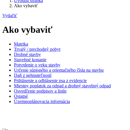
Úvodná stránka
Ako vybaviť
Vytlačiť
Ako vybaviť
Matrika
Trvalý / prechodný pobyt
Drobné stavby
Stavebné konanie
Potvrdenie o veku stavby
Určenie súpisného a orientačného čísla na stavbu
Daň z nehnuteľností
Prihlásenie a odhlásenie psa z evidencie
Miestny poplatok za odpad a drobný stavebný odpad
Osvedčenie podpisov a listín
Ostatné
Územnoplánovacia informácia