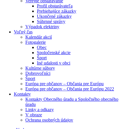
Verejné obstarávanie
Profil obstarávateľa
Prebiehajúce zákazky
Ukončené zákazky
Súhrnné správy
Výpadok elektriny
Voľný čas
Kalendár akcií
Fotogalerie
Obec
Spoločenské akcie
Šport
Iné udalosti v obci
Kultúrne súbory
Dobrovoľníci
Šport
Európa pre občanov – Občania pre Európu
Európa pre občanov – Občania pre Európu 2022
Kontakty
Kontakty Obecného úradu a Spoločného obecného
úradu
Linky a odkazy
V obraze
Ochrana osobných údajov