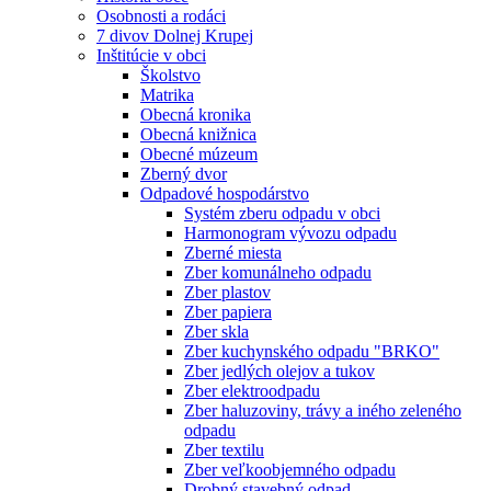
Osobnosti a rodáci
7 divov Dolnej Krupej
Inštitúcie v obci
Školstvo
Matrika
Obecná kronika
Obecná knižnica
Obecné múzeum
Zberný dvor
Odpadové hospodárstvo
Systém zberu odpadu v obci
Harmonogram vývozu odpadu
Zberné miesta
Zber komunálneho odpadu
Zber plastov
Zber papiera
Zber skla
Zber kuchynského odpadu "BRKO"
Zber jedlých olejov a tukov
Zber elektroodpadu
Zber haluzoviny, trávy a iného zeleného
odpadu
Zber textilu
Zber veľkoobjemného odpadu
Drobný stavebný odpad