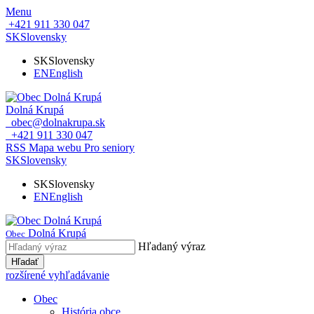
Menu
+421 911 330 047
SK
Slovensky
SK
Slovensky
EN
English
Dolná Krupá
obec@dolnakrupa.sk
+421 911 330 047
RSS
Mapa webu
Pro seniory
SK
Slovensky
SK
Slovensky
EN
English
Dolná Krupá
Obec
Hľadaný výraz
Hľadať
rozšírené vyhľadávanie
Obec
História obce