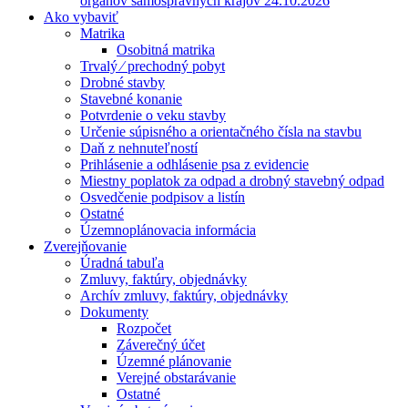
orgánov samosprávnych krajov 24.10.2026
Ako vybaviť
Matrika
Osobitná matrika
Trvalý ⁄ prechodný pobyt
Drobné stavby
Stavebné konanie
Potvrdenie o veku stavby
Určenie súpisného a orientačného čísla na stavbu
Daň z nehnuteľností
Prihlásenie a odhlásenie psa z evidencie
Miestny poplatok za odpad a drobný stavebný odpad
Osvedčenie podpisov a listín
Ostatné
Územnoplánovacia informácia
Zverejňovanie
Úradná tabuľa
Zmluvy, faktúry, objednávky
Archív zmluvy, faktúry, objednávky
Dokumenty
Rozpočet
Záverečný účet
Územné plánovanie
Verejné obstarávanie
Ostatné