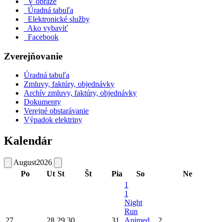
V obraze
Úradná tabuľa
Elektronické služby
Ako vybaviť
Facebook
Zverejňovanie
Úradná tabuľa
Zmluvy, faktúry, objednávky
Archív zmluvy, faktúry, objednávky
Dokumenty
Verejné obstarávanie
Výpadok elektriny
Kalendár
August
2026
Po
Ut
St
Št
Pia
So
Ne
1
1
Night
Run
27
28
29
30
31
Apimed
2