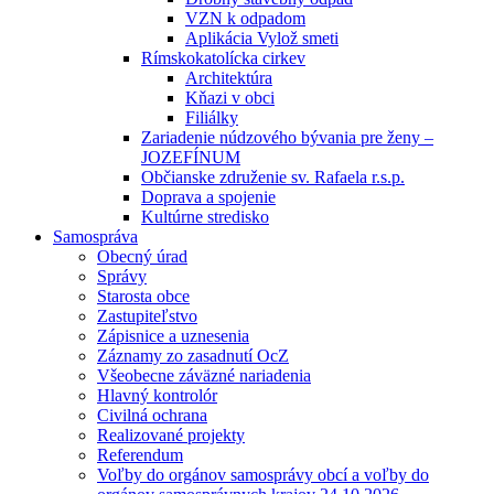
VZN k odpadom
Aplikácia Vylož smeti
Rímskokatolícka cirkev
Architektúra
Kňazi v obci
Filiálky
Zariadenie núdzového bývania pre ženy –
JOZEFÍNUM
Občianske združenie sv. Rafaela r.s.p.
Doprava a spojenie
Kultúrne stredisko
Samospráva
Obecný úrad
Správy
Starosta obce
Zastupiteľstvo
Zápisnice a uznesenia
Záznamy zo zasadnutí OcZ
Všeobecne záväzné nariadenia
Hlavný kontrolór
Civilná ochrana
Realizované projekty
Referendum
Voľby do orgánov samosprávy obcí a voľby do