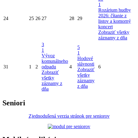
1
Rozárium hudby
2026: čítanie z
24
25
26
27
28
29
listov a komorný
koncert
Zobraziť všetky
záznamy z dňa
3
5
1
1
Vývoz
Hodové
komunálneho
slávnosti
31
1
2
odpadu
4
6
Zobraziť
Zobraziť
všetky
všetky
záznamy
záznamy z
z dňa
dňa
Seniori
Zjednodušená verzia stránok pre seniorov