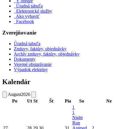
V obraze
Úradná tabuľa
Elektronické služby
Ako vybaviť
Facebook
Zverejňovanie
Úradná tabuľa
Zmluvy, faktúry, objednávky
Archív zmluvy, faktúry, objednávky
Dokumenty
Verejné obstarávanie
Výpadok elektriny
Kalendár
August
2026
Po
Ut
St
Št
Pia
So
Ne
1
1
Night
Run
27
28
29
30
31
Apimed
2