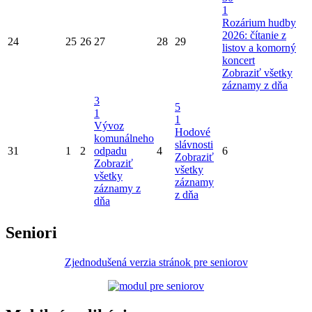
1
Rozárium hudby
2026: čítanie z
24
25
26
27
28
29
listov a komorný
koncert
Zobraziť všetky
záznamy z dňa
3
5
1
1
Vývoz
Hodové
komunálneho
slávnosti
31
1
2
odpadu
4
6
Zobraziť
Zobraziť
všetky
všetky
záznamy
záznamy z
z dňa
dňa
Seniori
Zjednodušená verzia stránok pre seniorov