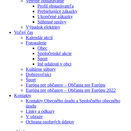
Verejné obstarávanie
Profil obstarávateľa
Prebiehajúce zákazky
Ukončené zákazky
Súhrnné správy
Výpadok elektriny
Voľný čas
Kalendár akcií
Fotogalerie
Obec
Spoločenské akcie
Šport
Iné udalosti v obci
Kultúrne súbory
Dobrovoľníci
Šport
Európa pre občanov – Občania pre Európu
Európa pre občanov – Občania pre Európu 2022
Kontakty
Kontakty Obecného úradu a Spoločného obecného
úradu
Linky a odkazy
V obraze
Ochrana osobných údajov