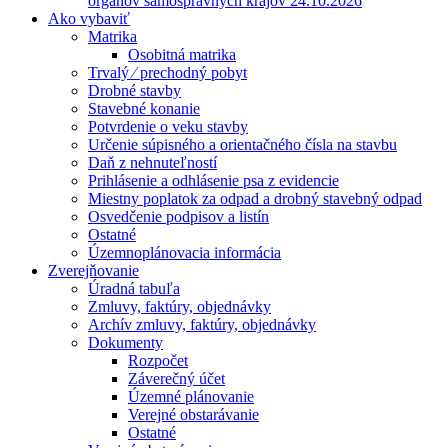
orgánov samosprávnych krajov 24.10.2026
Ako vybaviť
Matrika
Osobitná matrika
Trvalý ⁄ prechodný pobyt
Drobné stavby
Stavebné konanie
Potvrdenie o veku stavby
Určenie súpisného a orientačného čísla na stavbu
Daň z nehnuteľností
Prihlásenie a odhlásenie psa z evidencie
Miestny poplatok za odpad a drobný stavebný odpad
Osvedčenie podpisov a listín
Ostatné
Územnoplánovacia informácia
Zverejňovanie
Úradná tabuľa
Zmluvy, faktúry, objednávky
Archív zmluvy, faktúry, objednávky
Dokumenty
Rozpočet
Záverečný účet
Územné plánovanie
Verejné obstarávanie
Ostatné