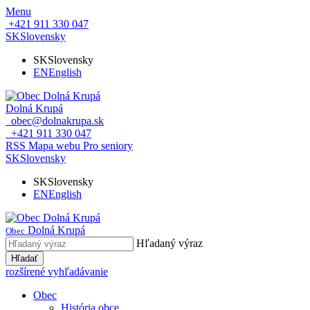
Menu
+421 911 330 047
SK
Slovensky
SK
Slovensky
EN
English
Dolná Krupá
obec@dolnakrupa.sk
+421 911 330 047
RSS
Mapa webu
Pro seniory
SK
Slovensky
SK
Slovensky
EN
English
Dolná Krupá
Obec
Hľadaný výraz
Hľadať
rozšírené vyhľadávanie
Obec
História obce