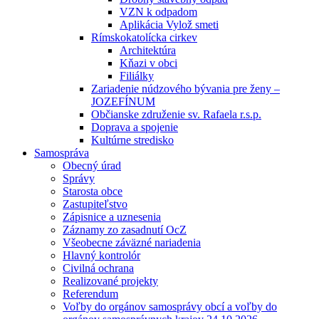
VZN k odpadom
Aplikácia Vylož smeti
Rímskokatolícka cirkev
Architektúra
Kňazi v obci
Filiálky
Zariadenie núdzového bývania pre ženy –
JOZEFÍNUM
Občianske združenie sv. Rafaela r.s.p.
Doprava a spojenie
Kultúrne stredisko
Samospráva
Obecný úrad
Správy
Starosta obce
Zastupiteľstvo
Zápisnice a uznesenia
Záznamy zo zasadnutí OcZ
Všeobecne záväzné nariadenia
Hlavný kontrolór
Civilná ochrana
Realizované projekty
Referendum
Voľby do orgánov samosprávy obcí a voľby do