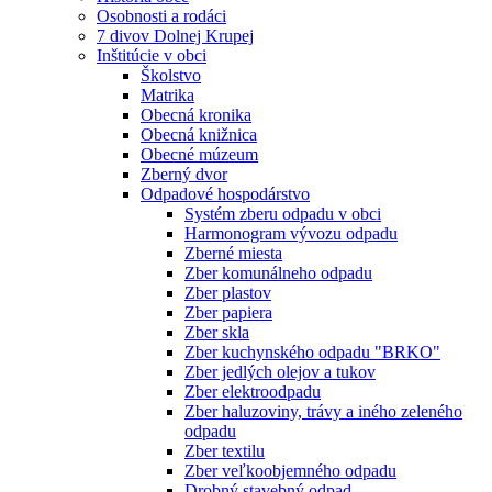
Osobnosti a rodáci
7 divov Dolnej Krupej
Inštitúcie v obci
Školstvo
Matrika
Obecná kronika
Obecná knižnica
Obecné múzeum
Zberný dvor
Odpadové hospodárstvo
Systém zberu odpadu v obci
Harmonogram vývozu odpadu
Zberné miesta
Zber komunálneho odpadu
Zber plastov
Zber papiera
Zber skla
Zber kuchynského odpadu "BRKO"
Zber jedlých olejov a tukov
Zber elektroodpadu
Zber haluzoviny, trávy a iného zeleného
odpadu
Zber textilu
Zber veľkoobjemného odpadu
Drobný stavebný odpad