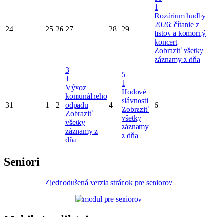
1
Rozárium hudby
2026: čítanie z
24
25
26
27
28
29
listov a komorný
koncert
Zobraziť všetky
záznamy z dňa
3
5
1
1
Vývoz
Hodové
komunálneho
slávnosti
31
1
2
odpadu
4
6
Zobraziť
Zobraziť
všetky
všetky
záznamy
záznamy z
z dňa
dňa
Seniori
Zjednodušená verzia stránok pre seniorov