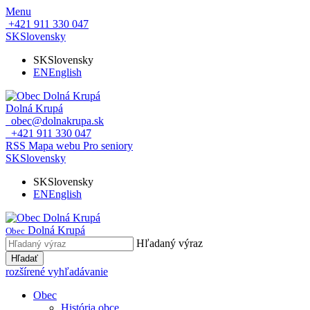
Menu
+421 911 330 047
SK
Slovensky
SK
Slovensky
EN
English
Dolná Krupá
obec@dolnakrupa.sk
+421 911 330 047
RSS
Mapa webu
Pro seniory
SK
Slovensky
SK
Slovensky
EN
English
Dolná Krupá
Obec
Hľadaný výraz
Hľadať
rozšírené vyhľadávanie
Obec
História obce