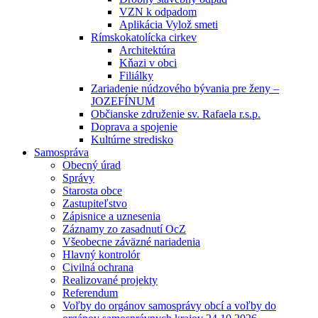
VZN k odpadom
Aplikácia Vylož smeti
Rímskokatolícka cirkev
Architektúra
Kňazi v obci
Filiálky
Zariadenie núdzového bývania pre ženy –
JOZEFÍNUM
Občianske združenie sv. Rafaela r.s.p.
Doprava a spojenie
Kultúrne stredisko
Samospráva
Obecný úrad
Správy
Starosta obce
Zastupiteľstvo
Zápisnice a uznesenia
Záznamy zo zasadnutí OcZ
Všeobecne záväzné nariadenia
Hlavný kontrolór
Civilná ochrana
Realizované projekty
Referendum
Voľby do orgánov samosprávy obcí a voľby do