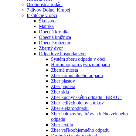
Osobnosti a rodáci
7 divov Dolnej Krupej
Inštitúcie v obci
Školstvo
Matrika
Obecná kronika
Obecná knižnica
Obecné múzeum
Zberný dvor
Odpadové hospodárstvo
Systém zberu odpadu v obci
Harmonogram vývozu odpadu
Zberné miesta
Zber komunálneho odpadu
Zber plastov
Zber papiera
Zber skla
Zber kuchynského odpadu "BRKO"
Zber jedlých olejov a tukov
Zber elektroodpadu
Zber haluzoviny, trávy a iného zeleného
odpadu
Zber textilu
Zber veľkoobjemného odpadu
Drobný stavebný odpad