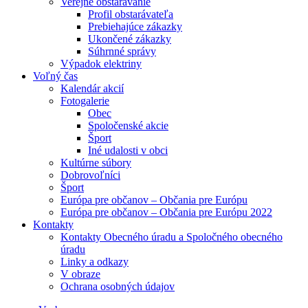
Verejné obstarávanie
Profil obstarávateľa
Prebiehajúce zákazky
Ukončené zákazky
Súhrnné správy
Výpadok elektriny
Voľný čas
Kalendár akcií
Fotogalerie
Obec
Spoločenské akcie
Šport
Iné udalosti v obci
Kultúrne súbory
Dobrovoľníci
Šport
Európa pre občanov – Občania pre Európu
Európa pre občanov – Občania pre Európu 2022
Kontakty
Kontakty Obecného úradu a Spoločného obecného
úradu
Linky a odkazy
V obraze
Ochrana osobných údajov