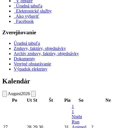
V obraze
Úradná tabuľa
Elektronické služby
Ako vybaviť
Facebook
Zverejňovanie
Úradná tabuľa
Zmluvy, faktúry, objednávky
Archív zmluvy, faktúry, objednávky
Dokumenty
Verejné obstarávanie
Výpadok elektriny
Kalendár
August
2026
Po
Ut
St
Št
Pia
So
Ne
1
1
Night
Run
27
28
29
30
31
Apimed
2