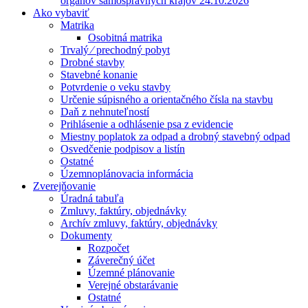
orgánov samosprávnych krajov 24.10.2026
Ako vybaviť
Matrika
Osobitná matrika
Trvalý ⁄ prechodný pobyt
Drobné stavby
Stavebné konanie
Potvrdenie o veku stavby
Určenie súpisného a orientačného čísla na stavbu
Daň z nehnuteľností
Prihlásenie a odhlásenie psa z evidencie
Miestny poplatok za odpad a drobný stavebný odpad
Osvedčenie podpisov a listín
Ostatné
Územnoplánovacia informácia
Zverejňovanie
Úradná tabuľa
Zmluvy, faktúry, objednávky
Archív zmluvy, faktúry, objednávky
Dokumenty
Rozpočet
Záverečný účet
Územné plánovanie
Verejné obstarávanie
Ostatné