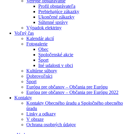
Verejné obstarávanie
Profil obstarávateľa
Prebiehajúce zákazky
Ukončené zákazky
Súhrnné správy
Výpadok elektriny
Voľný čas
Kalendár akcií
Fotogalerie
Obec
Spoločenské akcie
Šport
Iné udalosti v obci
Kultúrne súbory
Dobrovoľníci
Šport
Európa pre občanov – Občania pre Európu
Európa pre občanov – Občania pre Európu 2022
Kontakty
Kontakty Obecného úradu a Spoločného obecného
úradu
Linky a odkazy
V obraze
Ochrana osobných údajov