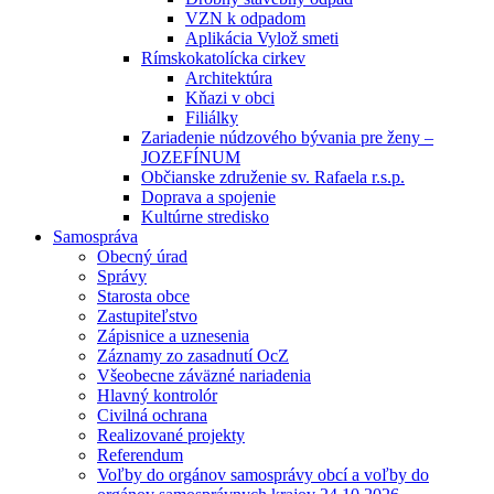
VZN k odpadom
Aplikácia Vylož smeti
Rímskokatolícka cirkev
Architektúra
Kňazi v obci
Filiálky
Zariadenie núdzového bývania pre ženy –
JOZEFÍNUM
Občianske združenie sv. Rafaela r.s.p.
Doprava a spojenie
Kultúrne stredisko
Samospráva
Obecný úrad
Správy
Starosta obce
Zastupiteľstvo
Zápisnice a uznesenia
Záznamy zo zasadnutí OcZ
Všeobecne záväzné nariadenia
Hlavný kontrolór
Civilná ochrana
Realizované projekty
Referendum
Voľby do orgánov samosprávy obcí a voľby do