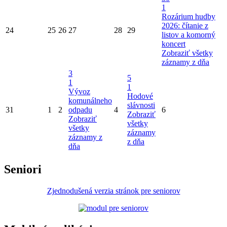
1
Rozárium hudby
2026: čítanie z
24
25
26
27
28
29
listov a komorný
koncert
Zobraziť všetky
záznamy z dňa
3
5
1
1
Vývoz
Hodové
komunálneho
slávnosti
31
1
2
odpadu
4
6
Zobraziť
Zobraziť
všetky
všetky
záznamy
záznamy z
z dňa
dňa
Seniori
Zjednodušená verzia stránok pre seniorov