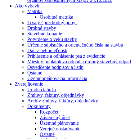
orgánov samosprávnych krajov 24.10.2026
Ako vybaviť
Matrika
Osobitná matrika
Trvalý ⁄ prechodný pobyt
Drobné stavby
Stavebné konanie
Potvrdenie o veku stavby
Určenie súpisného a orientačného čísla na stavbu
Daň z nehnuteľností
Prihlásenie a odhlásenie psa z evidencie
Miestny poplatok za odpad a drobný stavebný odpad
Osvedčenie podpisov a listín
Ostatné
Územnoplánovacia informácia
Zverejňovanie
Úradná tabuľa
Zmluvy, faktúry, objednávky
Archív zmluvy, faktúry, objednávky
Dokumenty
Rozpočet
Záverečný účet
Územné plánovanie
Verejné obstarávanie
Ostatné