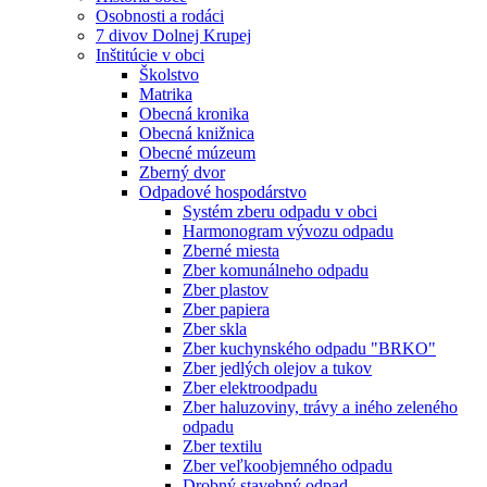
Osobnosti a rodáci
7 divov Dolnej Krupej
Inštitúcie v obci
Školstvo
Matrika
Obecná kronika
Obecná knižnica
Obecné múzeum
Zberný dvor
Odpadové hospodárstvo
Systém zberu odpadu v obci
Harmonogram vývozu odpadu
Zberné miesta
Zber komunálneho odpadu
Zber plastov
Zber papiera
Zber skla
Zber kuchynského odpadu "BRKO"
Zber jedlých olejov a tukov
Zber elektroodpadu
Zber haluzoviny, trávy a iného zeleného
odpadu
Zber textilu
Zber veľkoobjemného odpadu
Drobný stavebný odpad