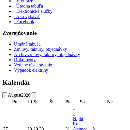
V obraze
Úradná tabuľa
Elektronické služby
Ako vybaviť
Facebook
Zverejňovanie
Úradná tabuľa
Zmluvy, faktúry, objednávky
Archív zmluvy, faktúry, objednávky
Dokumenty
Verejné obstarávanie
Výpadok elektriny
Kalendár
August
2026
Po
Ut
St
Št
Pia
So
Ne
1
1
Night
Run
27
28
29
30
31
Apimed
2