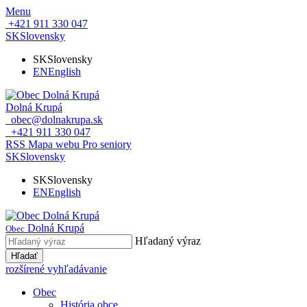
Menu
+421 911 330 047
SK
Slovensky
SK
Slovensky
EN
English
Dolná Krupá
obec@dolnakrupa.sk
+421 911 330 047
RSS
Mapa webu
Pro seniory
SK
Slovensky
SK
Slovensky
EN
English
Dolná Krupá
Obec
Hľadaný výraz
Hľadať
rozšírené vyhľadávanie
Obec
História obce