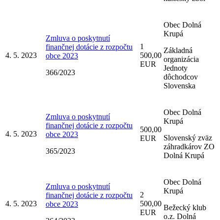
Obec Dolná
Krupá
Zmluva o poskytnutí
1
finančnej dotácie z rozpočtu
Základná
4. 5. 2023
500,00
obce 2023
organizácia
EUR
Jednoty
366/2023
dôchodcov
Slovenska
Obec Dolná
Zmluva o poskytnutí
Krupá
finančnej dotácie z rozpočtu
500,00
4. 5. 2023
obce 2023
Slovenský zväz
EUR
záhradkárov ZO
365/2023
Dolná Krupá
Obec Dolná
Zmluva o poskytnutí
Krupá
2
finančnej dotácie z rozpočtu
4. 5. 2023
500,00
obce 2023
Bežecký klub
EUR
o.z. Dolná