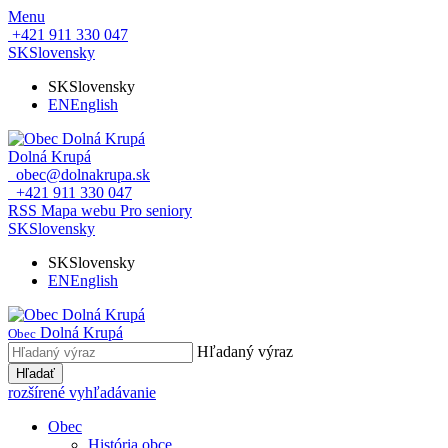
Menu
+421 911 330 047
SK
Slovensky
SK
Slovensky
EN
English
Dolná Krupá
obec@dolnakrupa.sk
+421 911 330 047
RSS
Mapa webu
Pro seniory
SK
Slovensky
SK
Slovensky
EN
English
Dolná Krupá
Obec
Hľadaný výraz
Hľadať
rozšírené vyhľadávanie
Obec
História obce