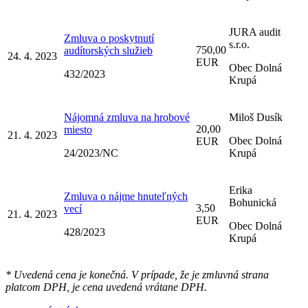
JURA audit
Zmluva o poskytnutí
s.r.o.
750,00
audítorských služieb
24. 4. 2023
EUR
Obec Dolná
432/2023
Krupá
Nájomná zmluva na hrobové
Miloš Dusík
20,00
miesto
21. 4. 2023
Obec Dolná
EUR
24/2023/NC
Krupá
Erika
Zmluva o nájme hnuteľných
Bohunická
3,50
vecí
21. 4. 2023
EUR
Obec Dolná
428/2023
Krupá
* Uvedená cena je konečná. V prípade, že je zmluvná strana
platcom DPH, je cena uvedená vrátane DPH.