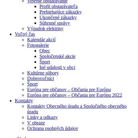
Verejné obstarávanie
Profil obstarávateľa
Prebiehajúce zákazky
Ukončené zákazky
Súhrnné správy
Výpadok elektriny
Voľný čas
Kalendár akcií
Fotogalerie
Obec
Spoločenské akcie
Šport
Iné udalosti v obci
Kultúrne súbory
Dobrovoľníci
Šport
Európa pre občanov – Občania pre Európu
Európa pre občanov – Občania pre Európu 2022
Kontakty
Kontakty Obecného úradu a Spoločného obecného
úradu
Linky a odkazy
V obraze
Ochrana osobných údajov