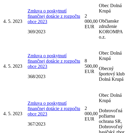
Obec Dolná
Zmluva o poskytnutí
Krupá
2
finančnej dotácie z rozpočtu
Občianske
4. 5. 2023
000,00
obce 2023
združenie
EUR
369/2023
KOROMPA
o.z.
Obec Dolná
Zmluva o poskytnutí
Krupá
8
finančnej dotácie z rozpočtu
4. 5. 2023
500,00
obce 2023
Obecný
EUR
športový klub
368/2023
Dolná Krupá
Obec Dolná
Krupá
Zmluva o poskytnutí
2
finančnej dotácie z rozpočtu
Dobrovoľná
4. 5. 2023
000,00
obce 2023
požiarna
EUR
ochrana SR,
367/2023
Dobrovoľný
hasičský zbor