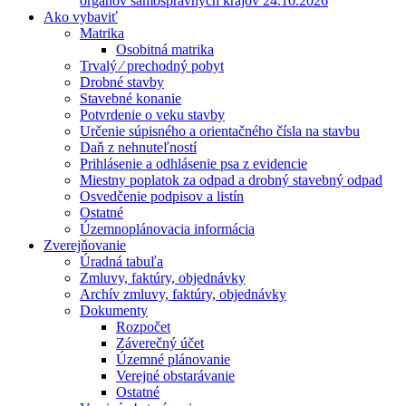
orgánov samosprávnych krajov 24.10.2026
Ako vybaviť
Matrika
Osobitná matrika
Trvalý ⁄ prechodný pobyt
Drobné stavby
Stavebné konanie
Potvrdenie o veku stavby
Určenie súpisného a orientačného čísla na stavbu
Daň z nehnuteľností
Prihlásenie a odhlásenie psa z evidencie
Miestny poplatok za odpad a drobný stavebný odpad
Osvedčenie podpisov a listín
Ostatné
Územnoplánovacia informácia
Zverejňovanie
Úradná tabuľa
Zmluvy, faktúry, objednávky
Archív zmluvy, faktúry, objednávky
Dokumenty
Rozpočet
Záverečný účet
Územné plánovanie
Verejné obstarávanie
Ostatné