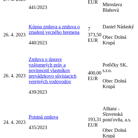
EUR
Miroslava
441/2023
Blahová
Kúpna zmluva a zmluva o
Daniel Nádaský
7
zriadení vecného bremena
26. 4. 2023
373,50
Obec Dolná
EUR
440/2023
Krupá
Zmluva o úprave
vzájomných práv a
Potôčky SK,
povinností vlastníkov
s.r.o.
400,00
26. 4. 2023
prevádzkovo súvisiacich
EUR
Obec Dolná
verejných vodovodov
Krupá
439/2023
Allianz -
Slovenská
Poistná zmluva
193,31
poisťovňa, a.s.
24. 4. 2023
EUR
435/2023
Obec Dolná
Krupá