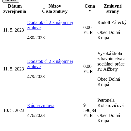
Dátum
Názov
Cena
Zmluvné
zverejnenia
Číslo zmluvy
*
strany
Dodatok č. 2 k nájomnej
Rudolf Zárecký
0,00
zmluve
11. 5. 2023
Obec Dolná
EUR
480/2023
Krupá
Vysoká škola
zdravotníctva a
Dodatok č. 2 k nájomnej
sociálnej práce
0,00
zmluve
11. 5. 2023
sv. Alžbety
EUR
479/2023
Obec Dolná
Krupá
Petronela
9
Kúpna zmluva
Kollarovičová
10. 5. 2023
596,84
476/2023
Obec Dolná
EUR
Krupá