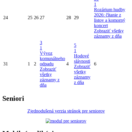
1
Rozárium hudby
2026: čítanie z
24
25
26
27
28
29
listov a komorný
koncert
Zobraziť všetky
záznamy z dňa
3
5
1
1
Vývoz
Hodové
komunálneho
slávnosti
31
1
2
odpadu
4
6
Zobraziť
Zobraziť
všetky
všetky
záznamy
záznamy z
z dňa
dňa
Seniori
Zjednodušená verzia stránok pre seniorov