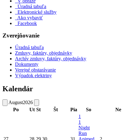
V obraze
Úradná tabuľa
Elektronické služby
Ako vybaviť
Facebook
Zverejňovanie
Úradná tabuľa
Zmluvy, faktúry, objednávky
Archív zmluvy, faktúry, objednávky
Dokumenty
Verejné obstarávanie
Výpadok elektriny
Kalendár
August
2026
Po
Ut
St
Št
Pia
So
Ne
1
1
Night
Run
27
28
29
30
31
Apimed
2