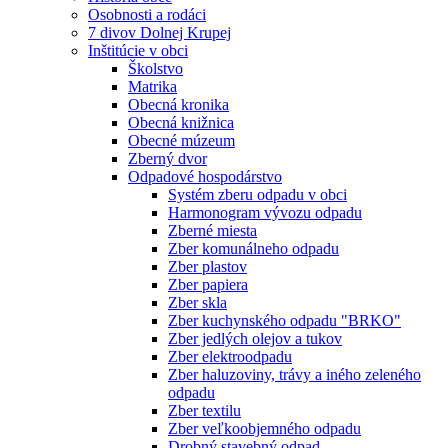
Osobnosti a rodáci
7 divov Dolnej Krupej
Inštitúcie v obci
Školstvo
Matrika
Obecná kronika
Obecná knižnica
Obecné múzeum
Zberný dvor
Odpadové hospodárstvo
Systém zberu odpadu v obci
Harmonogram vývozu odpadu
Zberné miesta
Zber komunálneho odpadu
Zber plastov
Zber papiera
Zber skla
Zber kuchynského odpadu "BRKO"
Zber jedlých olejov a tukov
Zber elektroodpadu
Zber haluzoviny, trávy a iného zeleného
odpadu
Zber textilu
Zber veľkoobjemného odpadu
Drobný stavebný odpad