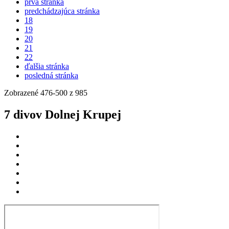
prvá stránka
predchádzajúca stránka
18
19
20
21
22
ďalšia stránka
posledná stránka
Zobrazené
476
-
500
z 985
7 divov Dolnej Krupej