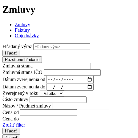
Zmluvy
Zmluvy
Faktúry
Objednávky
Hľadaný výraz
Hľadať
Rozšírené hľadanie
Zmluvná strana
Zmluvná strana IČO
Dátum zverejnenia od
Dátum zverejnenia do
Zverejnený v roku
Číslo zmluvy
Názov / Predmet zmluvy
Cena od
Cena do
Zrušiť filter
Zavrieť