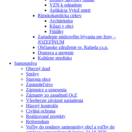
VZN k odpadom
Aplikácia Vylož smeti
Rímskokatolícka cirkev
Architektúra
Kňazi v obci
Filiálky
Zariadenie núdzového bývania pre ženy –
JOZEFÍNUM
Občianske združenie sv. Rafaela r.s.p.
Doprava a spojenie
Kultúrne stredisko
Samospráva
Obecný úrad
Správy
Starosta obce
Zastupiteľstvo
Zápisnice a uznesenia
Záznamy zo zasadnutí OcZ
Všeobecne záväzné nariadenia
Hlavný kontrolór
Civilná ochrana
Realizované projekty
Referendum
Voľby do orgánov samosprávy obcí a voľby do