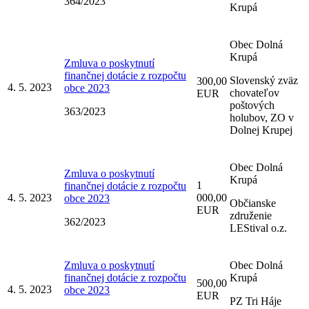
364/2023
Krupá
Obec Dolná
Krupá
Zmluva o poskytnutí
finančnej dotácie z rozpočtu
Slovenský zväz
300,00
4. 5. 2023
obce 2023
chovateľov
EUR
poštových
363/2023
holubov, ZO v
Dolnej Krupej
Obec Dolná
Zmluva o poskytnutí
Krupá
1
finančnej dotácie z rozpočtu
4. 5. 2023
000,00
obce 2023
Občianske
EUR
združenie
362/2023
LEStival o.z.
Zmluva o poskytnutí
Obec Dolná
finančnej dotácie z rozpočtu
Krupá
500,00
4. 5. 2023
obce 2023
EUR
PZ Tri Háje